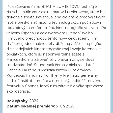
Pokračovanie filmu BRATIA LUMIÈROVCI odhaľuje
ďalších sto filmov z dielne bratov Lumièrovcov, ktoré boli
dokonale zreštaurované, a jeho cieľom je predovšetkým
hlbšie preskúmať históriu technologických počiatkov i
potvrdiť význam fenoménu kinematografie vo svete. Po
veľkom úspechu a celosvetovom uvedení svojho
filmového predchodcu tento nový celovečerný film
divákom jednoznačne potvrdí, že najväčšie a najkrajšie
diela v dejinách kinematografie majú svoje korene v jej
počiatkoch, ktoré sú neodmysliteľne späté s
Francúzskom a zároveň sú v pravom zmysle slova
medzinárodné. Soundtrack čerpá z diela skladateľa
Gabriela Faurého, súčasníka bratov Lumiérovcov.
Koncepciu filmu navrhol Thierry Frémaux, generálny
riaditeľ Institut Lumière a umelecký riaditeľ filmového
festivalu v Cannes, ktorý ním zároveň diváka sprevádza
ako rozprávač.
Rok výroby:
2024
Dátum lokálnej premiéry:
5. jún 2025