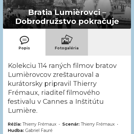
Bratia Lumièrovci –
Dobrodružstvo pokračuje
Popis
Fotogaléria
Kolekciu 114 raných filmov bratov
Lumièrovcov zreštauroval a
kurátorsky pripravil Thierry
Frémaux, riaditeľ filmového
festivalu v Cannes a Inštitútu
Lumière.
Réžia:
Thierry Frémaux •
Scenár:
Thierry Frémaux •
Hudba:
Gabriel Fauré