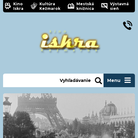
Kino
Kultúra
Mestská
Výstavná
Iskra
Kežmarok
knižnica
sieň
Vyhľadávanie
Menu