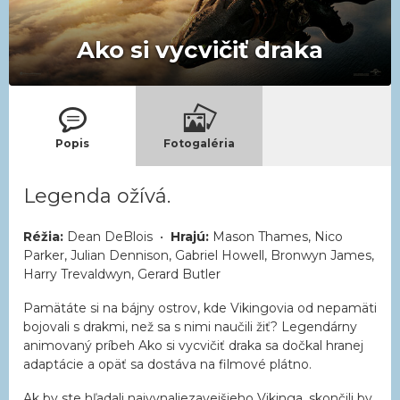
Ako si vycvičiť draka
Popis
Fotogaléria
Legenda ožívá.
Réžia:
Dean DeBlois •
Hrajú:
Mason Thames, Nico
Parker, Julian Dennison, Gabriel Howell, Bronwyn James,
Harry Trevaldwyn, Gerard Butler
Pamätáte si na bájny ostrov, kde Vikingovia od nepamäti
bojovali s drakmi, než sa s nimi naučili žiť? Legendárny
animovaný príbeh Ako si vycvičiť draka sa dočkal hranej
adaptácie a opäť sa dostáva na filmové plátno.
Ak by ste hľadali najvynaliezavejšieho Vikinga, skončili by