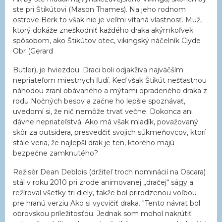
ste pri Štikútovi (Mason Thames). Na jeho rodnom
ostrove Berk to však nie je veľmi vítaná vlastnosť. Muž,
ktorý dokáže zneškodniť každého draka akýmkoľvek
spôsobom, ako Štikútov otec, vikingský náčelník Clyde
Obr (Gerard
Butler), je hviezdou. Draci boli odjakživa najväčším
nepriateľom miestnych ľudí. Keď však Štikút nešťastnou
náhodou zraní obávaného a mýtami opradeného draka z
rodu Nočných besov a začne ho lepšie spoznávať,
uvedomí si, že nič nemôže trvať večne. Dokonca ani
dávne nepriateľstvá. Ako má však mladík, považovaný
skôr za outsidera, presvedčiť svojich súkmeňovcov, ktorí
stále veria, že najlepší drak je ten, ktorého majú
bezpečne zamknutého?
Režisér Dean Deblois (držiteľ troch nominácií na Oscara)
stál v roku 2010 pri zrode animovanej „dračej“ ságy a
režíroval všetky tri diely, takže bol prirodzenou voľbou
pre hranú verziu Ako si vycvičiť draka. "Tento návrat bol
obrovskou príležitosťou. Jednak som mohol nakrútiť