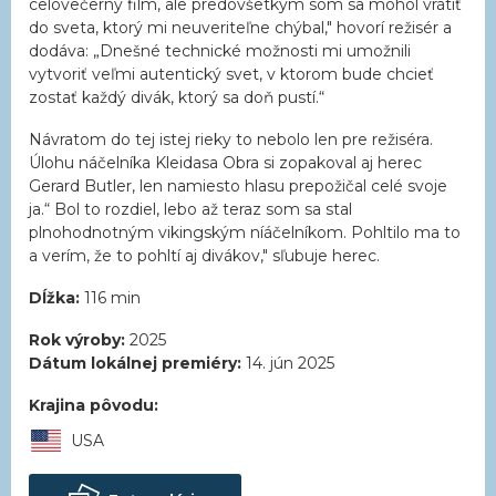
celovečerný film, ale predovšetkým som sa mohol vrátiť
do sveta, ktorý mi neuveriteľne chýbal," hovorí režisér a
dodáva: „Dnešné technické možnosti mi umožnili
vytvoriť veľmi autentický svet, v ktorom bude chcieť
zostať každý divák, ktorý sa doň pustí.“
Návratom do tej istej rieky to nebolo len pre režiséra.
Úlohu náčelníka Kleidasa Obra si zopakoval aj herec
Gerard Butler, len namiesto hlasu prepožičal celé svoje
ja.“ Bol to rozdiel, lebo až teraz som sa stal
plnohodnotným vikingským níáčelníkom. Pohltilo ma to
a verím, že to pohltí aj divákov," sľubuje herec.
Dĺžka:
116 min
Rok výroby:
2025
Dátum lokálnej premiéry:
14. jún 2025
Krajina pôvodu:
USA