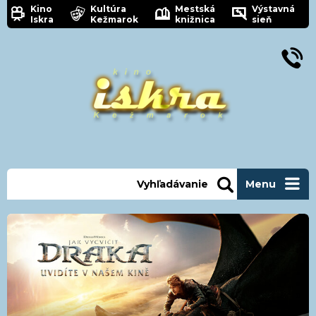
Kino
Kultúra
Mestská
Výstavná
Iskra
Kežmarok
knižnica
sieň
Vyhľadávanie
Menu