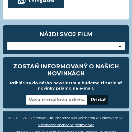
Fotogaléria
NÁJDI SVOJ FILM
---
ZOSTAŇ INFORMOVANÝ O NAŠICH
NOVINKÁCH
Prihlás sa do nášho newslettra a budeme ti zasielať
novinky priamo na e-mail.
© 2011 - 2026 Mestské kultúrne stredisko Kežmarok & Ticketware SE.
Všeobecné obchodné podmienky
Kino ISKRA používa
softvér na predaj vstupeniek Ticketware
.