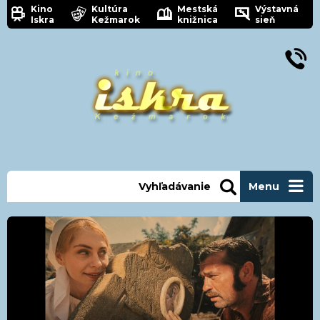
Kino
Kultúra
Mestská
Výstavná
Iskra
Kežmarok
knižnica
sieň
Vyhľadávanie
Menu