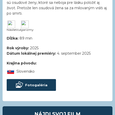
sú osudové ženy, ktoré sa neboja pre lásku položiť aj
život. Pretože len osudová žena sa za milovaným vráti aj
po smrti.
Násilie
Vulgarizmy
Dĺžka:
89 min
Rok výroby:
2025
Dátum lokálnej premiéry:
4. september 2025
Krajina pôvodu:
Slovensko
Fotogaléria
NÁJDI SVOJ FILM