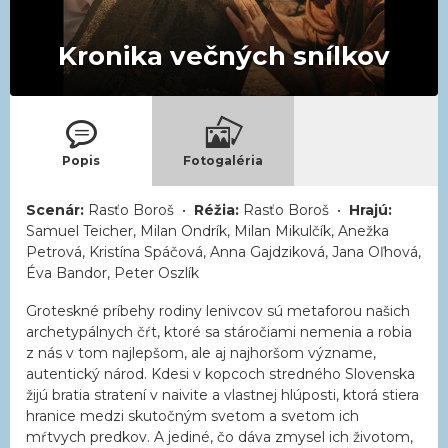
Kronika večných snílkov
Popis
Fotogaléria
Scenár:
Rasťo Boroš •
Réžia:
Rasťo Boroš •
Hrajú:
Samuel Teicher, Milan Ondrík, Milan Mikulčík, Anežka
Petrová, Kristína Spáčová, Anna Gajdziková, Jana Oľhová,
Éva Bandor, Peter Oszlík
Groteskné príbehy rodiny lenivcov sú metaforou našich
archetypálnych čŕt, ktoré sa stáročiami nemenia a robia
z nás v tom najlepšom, ale aj najhoršom význame,
autentický národ. Kdesi v kopcoch stredného Slovenska
žijú bratia stratení v naivite a vlastnej hlúposti, ktorá stiera
hranice medzi skutočným svetom a svetom ich
mŕtvych predkov. A jediné, čo dáva zmysel ich životom,