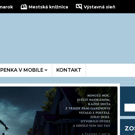
žmarok
Mestská knižnica
Výstavná sieň
kinois
PENKA V MOBILE
KONTAKT
---
ZO