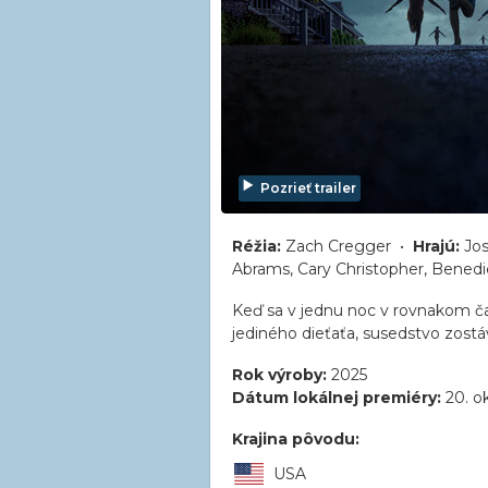
Pozrieť trailer
Réžia:
Zach Cregger •
Hrajú:
Jos
Abrams, Cary Christopher, Bene
Keď sa v jednu noc v rovnakom čas
jediného dieťaťa, susedstvo zostáv
Rok výroby:
2025
Dátum lokálnej premiéry:
20. o
Krajina pôvodu:
USA