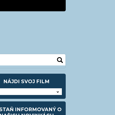
kra@kezmarok.sk
0948 905483
NÁJDI SVOJ FILM
STAŇ INFORMOVANÝ O