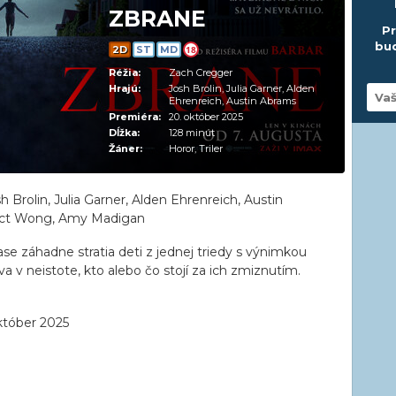
ZBRANE
Pr
bud
2D
ST
MD
18
Réžia:
Zach Cregger
Hrajú:
Josh Brolin, Julia Garner, Alden
Ehrenreich, Austin Abrams
Premiéra:
20. október 2025
Dĺžka:
128 minút
Žáner:
Horor, Triler
h Brolin, Julia Garner, Alden Ehrenreich, Austin
dict Wong, Amy Madigan
e záhadne stratia deti z jednej triedy s výnimkou
a v neistote, kto alebo čo stojí za ich zmiznutím.
któber 2025