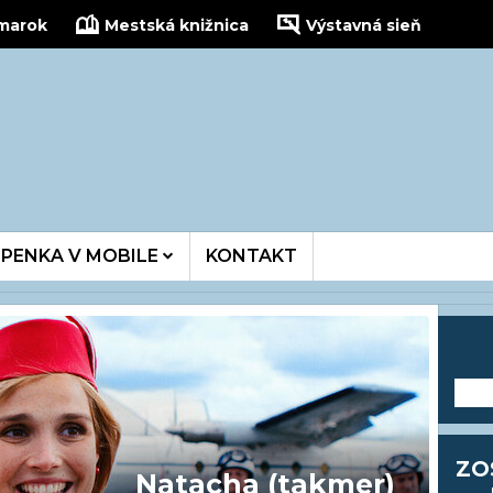
žmarok
Mestská knižnica
Výstavná sieň
kinois
PENKA V MOBILE
KONTAKT
---
ZO
Natacha (takmer)