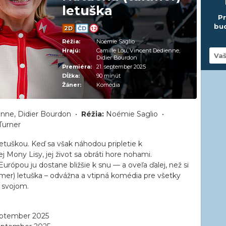
letuška
Pr
bud
2D
ČD
12
Réžia:
Noémie Saglio
Hrajú:
Camille Lou, Vincent Dedienne,
Didier Bourdon
Premiéra:
21. september 2025
Dĺžka:
90 minút
Žáner:
Komédia
enne, Didier Bourdon •
Réžia:
Noémie Saglio •
Turner
etuškou. Keď sa však náhodou pripletie k
Mony Lisy, jej život sa obráti hore nohami.
urópou ju dostane bližšie k snu — a oveľa ďalej, než si
mer) letuška – odvážna a vtipná komédia pre všetky
o svojom.
eptember 2025