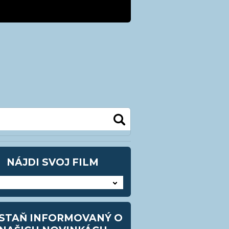
kra@kezmarok.sk
0948 905483
NÁJDI SVOJ FILM
STAŇ INFORMOVANÝ O