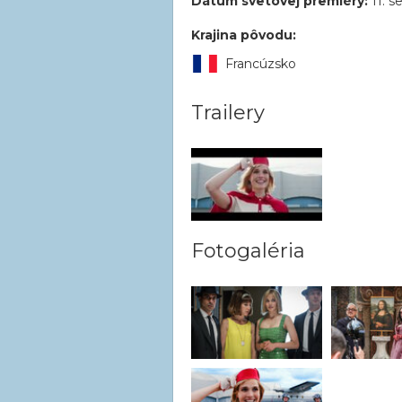
Dátum svetovej premiéry:
11. 
Krajina pôvodu:
Francúzsko
Trailery
Fotogaléria