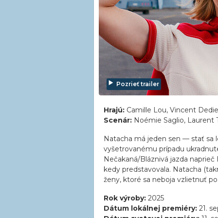
Pozrieť trailer
Hrajú:
Camille Lou, Vincent Dedi
Scenár:
Noémie Saglio, Laurent 
Natacha má jeden sen — stať sa l
vyšetrovanému prípadu ukradnutej 
Nečakaná/Bláznivá jazda naprieč E
kedy predstavovala. Natacha (tak
ženy, ktoré sa neboja vzlietnuť p
Rok výroby:
2025
Dátum lokálnej premiéry:
21. s