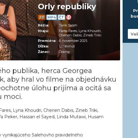
Orly republiky
Pr
bud
2D
MP4
ČT
15
Réžia:
Tarik Saleh
Hrajú:
Fares Fares, Lyna Khoudri,
Cherien Dabis, Zineb Triki
Premiéra:
6. november 2025
Dĺžka:
127 minút
Žáner:
Dráma
ého publika, herca Georgea
k, aby hral vo filme na objednávku
eochotne úlohu prijíma a ocitá sa
u moci.
ares, Lyna Khoudri, Cherien Dabis, Zineb Triki,
a Peker, Hassan el Sayed, Linda Mutawi, Husam
 vynikajúceho Salehovho pravidelného