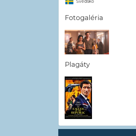
Švédsko
Fotogaléria
Plagáty