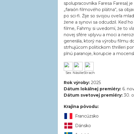
spolupracovníka Faresa Faresa) 
„faraón filmového plátna“, sa obj
po sci-fi. Žije so svojou oveľa mla
žene a synovi sa odcudzil. Keď ho
filme, Fahmy si uvedomí, že to vla
novej sfére vplyvu a moci a ne
generála, ktorý na výrobu filmu d
strhujúcom politickom thrilleri po
plnú paranoje, korupcie a mocensk
Sex
Násilie
Strach
Rok výroby:
2025
Dátum lokálnej premiéry:
6. no
Dátum svetovej premiéry:
30. o
Krajina pôvodu:
Francúzsko
Dánsko