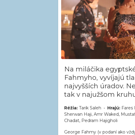
Na miláčika egyptsk
Fahmyho, vyvíjajú tla
najvyšších úradov. N
tak v najužšom kruh
Réžia:
Tarik Saleh •
Hrajú:
Fares F
Sherwan Haji, Amr Waked, Mustaf
Chadat, Pedram Hajigholi
George Fahmy (v podaní ako vždy