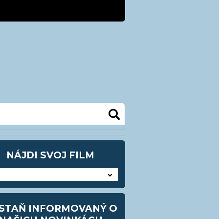
kra@kezmarok.sk
0948 905483
NÁJDI SVOJ FILM
STAŇ INFORMOVANÝ O