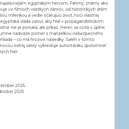
je najslávnejším egyptským hercom. Fahmy, známy ako
avuje vo filmoch všetkých žánrov, od historických drám
dšou milenkou a vedie očarujúci život, hoci vlastnej
 egyptská vláda osloví, aby hral v propagandistickom
stne nie je ponuka, ale prikaz. Herec sa ocitá v úplne
rozumne nadviaže pomer s manželkou nebezpečného
ohliada – čo má hrozivé následky. Saleh v tomto
mocou ostrej satiry vykresľuje autoritársku spoločnosť
ých hier.
vember 2025
któber 2025