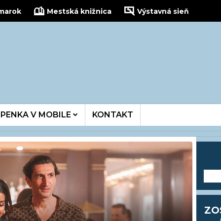
žmarok
Mestská knižnica
Výstavná sieň
kinois
PENKA V MOBILE
KONTAKT
---
ZO