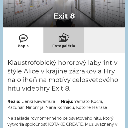
Exit 8
Popis
Fotogaléria
Klaustrofobický hororový labyrint v
štýle Alice v krajine zázrakov a Hry
na oliheň na motívy celosvetového
hitu videohry Exit 8.
Réžia:
Genki Kawamura •
Hrajú:
Yamato Kôchi,
Kazunari Ninomija, Nana Komacu, Kotone Hanase
Na základe rovnomenného celosvetového hitu, ktorý
vytvorila spoločnosť KOTAKE CREATE. Muž uväznený v