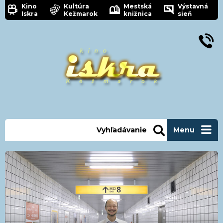
Kino
Kultúra
Mestská
Výstavná
Iskra
Kežmarok
knižnica
sieň
Vyhľadávanie
Menu