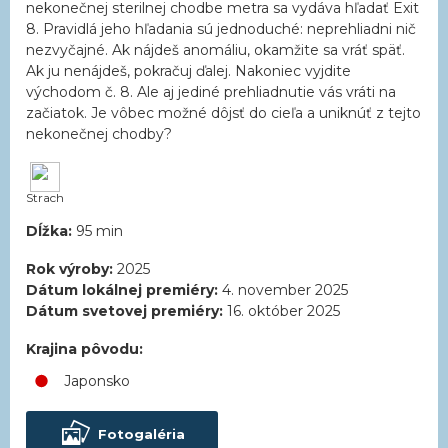
nekonečnej sterilnej chodbe metra sa vydáva hľadať Exit
8. Pravidlá jeho hľadania sú jednoduché: neprehliadni nič
nezvyčajné. Ak nájdeš anomáliu, okamžite sa vráť späť.
Ak ju nenájdeš, pokračuj ďalej. Nakoniec vyjdite
východom č. 8. Ale aj jediné prehliadnutie vás vráti na
začiatok. Je vôbec možné dôjsť do cieľa a uniknúť z tejto
nekonečnej chodby?
Strach
Dĺžka:
95 min
Rok výroby:
2025
Dátum lokálnej premiéry:
4. november 2025
Dátum svetovej premiéry:
16. október 2025
Krajina pôvodu:
Japonsko
Fotogaléria