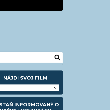
kra@kezmarok.sk
0948 905483
NÁJDI SVOJ FILM
STAŇ INFORMOVANÝ O