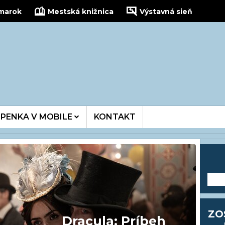
žmarok
Mestská knižnica
Výstavná sieň
kinois
PENKA V MOBILE
KONTAKT
---
ZO
Dracula: Príbeh