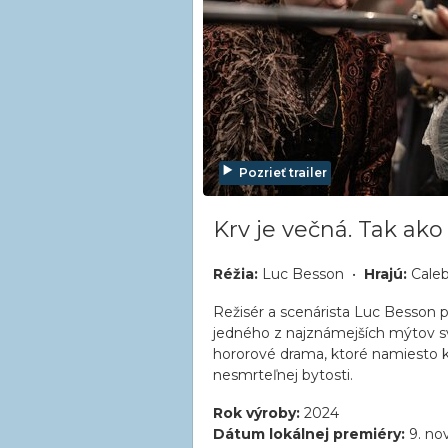
Pozrieť trailer
Krv je večná. Tak ako 
Réžia:
Luc Besson •
Hrajú:
Caleb
Režisér a scenárista Luc Besson 
jedného z najznámejších mýtov sve
hororové drama, ktoré namiesto k
nesmrteľnej bytosti.
Rok výroby:
2024
Dátum lokálnej premiéry:
9. no