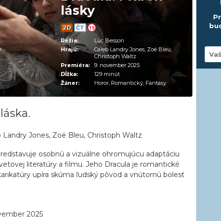
lásky
Pr
bud
2D
ČT
15
Réžia:
Luc Besson
Hrajú:
Caleb Landry Jones, Zoë Bleu,
Christoph Waltz
Premiéra:
9. november 2025
Dĺžka:
129 minút
Žáner:
Horor, Romantický, Fantasy
láska.
 Landry Jones, Zoë Bleu, Christoph Waltz
predstavuje osobnú a vizuálne ohromujúcu adaptáciu
tovej literatúry a filmu. Jeho Dracula je romantické
arikatúry upíra skúma ľudský pôvod a vnútornú bolesť
vember 2025