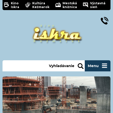
Kino
Kultúra
Mestská
Výstavná
Iskra
Kežmarok
knižnica
sieň
Vyhľadávanie
Menu