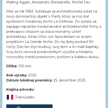
Malling Agger, Alessandro Bressanello, Michel Fau
Píše sa rok 1983. Vyhlasuje sa architektonická súťaž na
nový dominantný objekt v Paríži, ktorý sa má stať
symbolom modernej štvrte La Défense. Do súťaže sa
zapájajú najväčšie medzinárodné architektonické firmy a
prekvapivo víťazom sa stáva neznámy učiteľ
architektúry Johan Otto von Spreckelsen so svojím
projektom La Grande Arche. Do tej doby postavil 50-
ročný Dán len štyri budovy: svoj dom a tri malé kaplnky.
Svoj život venoval predovšetkým výučbe a hľadaniu
rovnováhy medzi priestorom, svetlom a ľudskou dušou.
Dĺžka:
105 min
Rok výroby:
2025
Dátum lokálnej premiéry:
25. december 2025
Krajina pôvodu:
Francúzsko