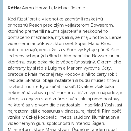
Réžia:
Aaron Horvath, Michael Jelenic
Keď fúzatí bratia v jednotke zachránili rozkošnú
princeznú Peach pred zlým veľjašterom Bowserom,
ktorého premenili na „malojaštera“ a neškodného
domáceho maznáčika, mysleli si, že majú hotovo. Lenže
videoherní fanúšikovia, ktorí svet Super Mario Bros.
dobre poznajú, vedia, že sa v ňom vyskytuje pár ďalších
jedincov schopných škodiť. Ako napríklad Bowser junior,
ktorému osud ocka nie je vôbec ľahostajný. Okrem jeho
záchrany by si rád s Luigim a Mariom vyrovnal účty,
pretože z kráľa mocnej rasy Koopov si nikto žarty robiť
nebude. Skrátka, obaja inštalatéri si budú musieť znovu
navliecť montérky a začať makať. Divákov však čaká
nekonečná zábava plná humoru a bláznivých nápadov, v
ktorej sa objavia staré známe tváre, ale aj nové postavy,
na ktoré sa v prvom diele nedostalo – napríklad Yoshi, asi
najroztomilejší dinosaurus v dinosaurej histórii. Film opäť
vznikal v úzkej kooperácii medzi štúdiom Illumination a
videoherným guru spoločnosti Nintendo, Šigeru
Mijamotom, ktorý Maria stvoril. Úspešný tandem opäť