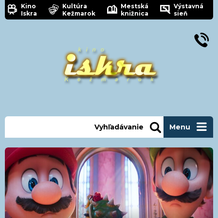
Kino
Kultúra
Mestská
Výstavná
Iskra
Kežmarok
knižnica
sieň
Vyhľadávanie
Menu