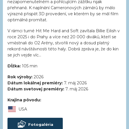
nezapomenutelném a pohlcujícím zážitku nijak
přehnaně. K naplnění Cameronových záměrů by mělo
výrazně přispět 3D provedení, ve kterém by se měl film
optimálně promítat.
V rámci turné Hit Me Hard and Soft zavítala Billie Eilish v
roce 2025 i do Prahy a více než 20 000 diváků, kteří se
vměstnali do O2 Arény, stvořili nový a dosud platný
rekord návštěvnosti této haly. Dobrá zpráva je, že do kin
se jich vejde víc…
Dĺžka:
105 min
Rok výroby:
2026
Dátum lokálnej premiéry:
7. máj 2026
Dátum svetovej premiéry:
7. máj 2026
Krajina pôvodu:
USA
Fotogaléria