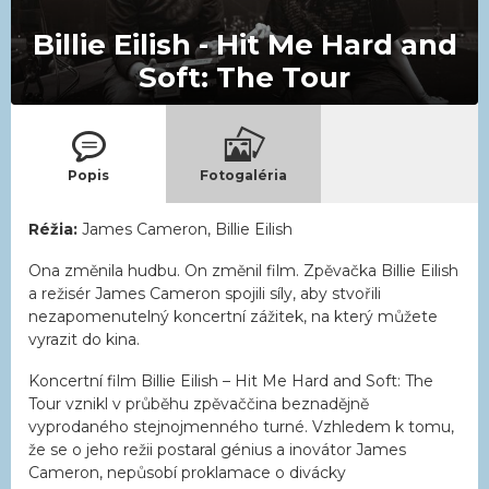
Billie Eilish - Hit Me Hard and
Soft: The Tour
Popis
Fotogaléria
Réžia:
James Cameron, Billie Eilish
Ona změnila hudbu. On změnil film. Zpěvačka Billie Eilish
a režisér James Cameron spojili síly, aby stvořili
nezapomenutelný koncertní zážitek, na který můžete
vyrazit do kina.
Koncertní film Billie Eilish – Hit Me Hard and Soft: The
Tour vznikl v průběhu zpěvaččina beznadějně
vyprodaného stejnojmenného turné. Vzhledem k tomu,
že se o jeho režii postaral génius a inovátor James
Cameron, nepůsobí proklamace o divácky