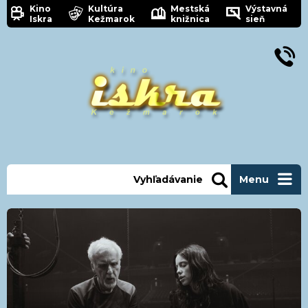
Kino
Kultúra
Mestská
Výstavná
Iskra
Kežmarok
knižnica
sieň
Vyhľadávanie
Menu