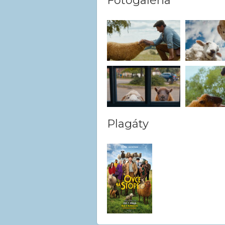
Fotogaléria
Plagáty