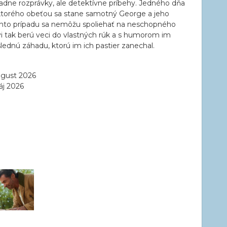
iadne rozprávky, ale detektívne príbehy. Jedného dňa
 ktorého obeťou sa stane samotný George a jeho
 tohto prípadu sa nemôžu spoliehať na neschopného
vi tak berú veci do vlastných rúk a s humorom im
lednú záhadu, ktorú im ich pastier zanechal.
ugust 2026
áj 2026