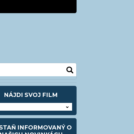
kra@kezmarok.sk
0948 905483
NÁJDI SVOJ FILM
STAŇ INFORMOVANÝ O