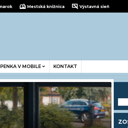
žmarok
Mestská knižnica
Výstavná sieň
kinois
PENKA V MOBILE
KONTAKT
---
ZO