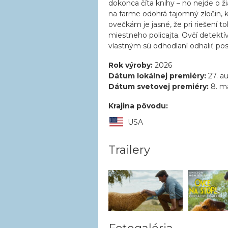
dokonca číta knihy – no nejde o ž
na farme odohrá tajomný zločin,
ovečkám je jasné, že pri riešení
miestneho policajta. Ovčí detektí
vlastným sú odhodlaní odhaliť pos
Rok výroby:
2026
Dátum lokálnej premiéry:
27. a
Dátum svetovej premiéry:
8. m
Krajina pôvodu:
USA
Trailery