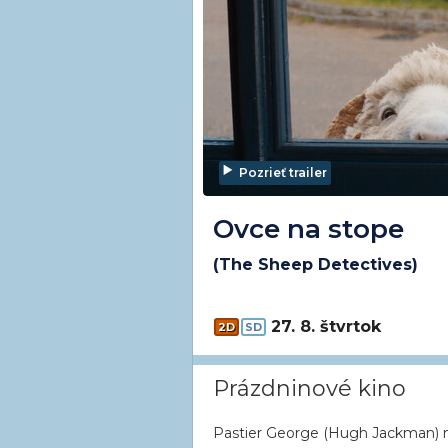
Pozrieť trailer
Ovce na stope
(The Sheep Detectives)
27. 8. štvrtok
2D
SD
Prázdninové kino
Pastier George (Hugh Jackman) m