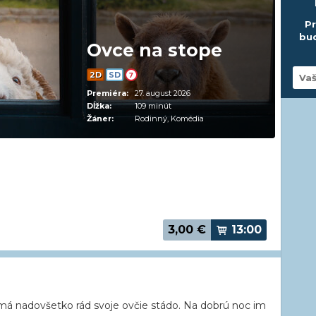
Pr
bud
Ovce na stope
2D
SD
7
Premiéra:
27. august 2026
Dĺžka:
109 minút
Žáner:
Rodinný, Komédia
3,00
€
13:00
á nadovšetko rád svoje ovčie stádo. Na dobrú noc im