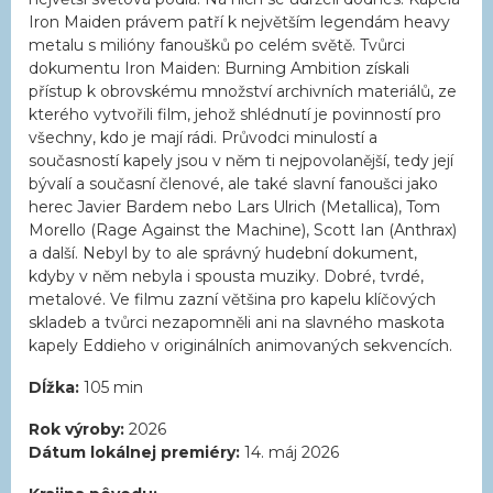
Iron Maiden právem patří k největším legendám heavy
metalu s milióny fanoušků po celém světě. Tvůrci
dokumentu Iron Maiden: Burning Ambition získali
přístup k obrovskému množství archivních materiálů, ze
kterého vytvořili film, jehož shlédnutí je povinností pro
všechny, kdo je mají rádi. Průvodci minulostí a
současností kapely jsou v něm ti nejpovolanější, tedy její
bývalí a současní členové, ale také slavní fanoušci jako
herec Javier Bardem nebo Lars Ulrich (Metallica), Tom
Morello (Rage Against the Machine), Scott Ian (Anthrax)
a další. Nebyl by to ale správný hudební dokument,
kdyby v něm nebyla i spousta muziky. Dobré, tvrdé,
metalové. Ve filmu zazní většina pro kapelu klíčových
skladeb a tvůrci nezapomněli ani na slavného maskota
kapely Eddieho v originálních animovaných sekvencích.
Dĺžka:
105 min
Rok výroby:
2026
Dátum lokálnej premiéry:
14. máj 2026