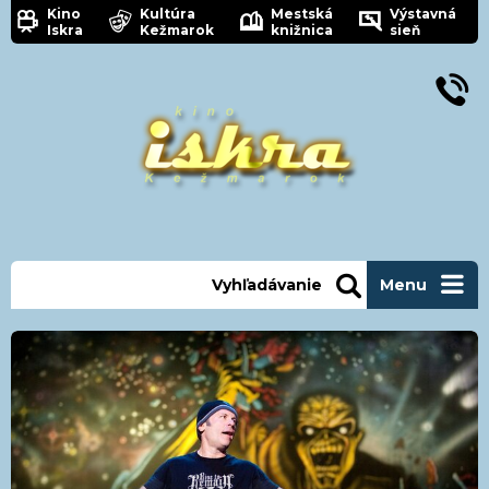
Kino
Kultúra
Mestská
Výstavná
Iskra
Kežmarok
knižnica
sieň
Vyhľadávanie
Menu