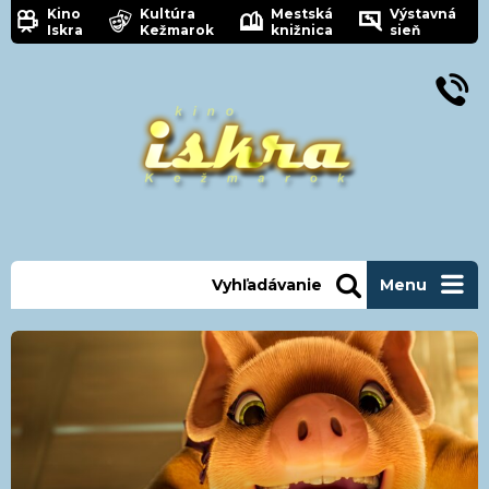
Kino
Kultúra
Mestská
Výstavná
Iskra
Kežmarok
knižnica
sieň
Vyhľadávanie
Menu