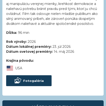
aj manipuláciu verejnej mienky, krehkosť demokracie a
naliehavú potrebu brániť pravdu pred tými, ktorí ju chcú
ovládnuť. Film tak oslovuje nielen mladšie publikum ako
silný animovaný príbeh, ale zároveň ponúka dospelým
divákom naliehavé a aktuálne spoločenské posolstvo.
Dĺžka:
96 min
Rok výroby:
2026
Dátum lokálnej premiéry:
23. júl 2026
Dátum svetovej premiéry:
14. máj 2026
Krajina pôvodu:
USA
Fotogaléria