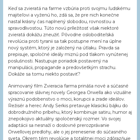
Keď sa zvieratá na farme vzbúria proti svojmu ľudskému
majiteľovi a vyženú ho, zdá sa, že pre nich konečne
nastal krásny čas naplnený slobodou, rovnosťou a
spravodlivosťou. Túto novú príležitosť však niektoré
zvieratá dokážu zneužiť. Pôvodne osloboditeľská
revolúcia proti tyranii sa tak postupne mení na úplne
nový systém, ktorý je založený na útlaku. Pravda sa
prepisuje, spoločné ideály miznú pod tlakom vynútenej
poslušnosti. Nastupuje poriadok postavený na
manipulácii, propagande a predovšetkým strachu.
Dokáže sa tomu niekto postaviť?
Animovaný film Zvieracia farma prináša nové a súčasné
spracovanie slávnej novely Georgea Orwella ako vizuálne
výraznú podobenstvo o moci, korupcii a zrade ideálov.
Režisér a herec Andy Serkis pretavuje klasickú bájku do
dobrodružného príbehu, ktorý kombinuje satiru, humor aj
znepokojivo aktuálny spoločenský rozmer. Vo svojej
adaptácii sa nesnaží o doslovné prerozprávanie
Orwellovej predlohy, ale o jej prenesenie do súčasného
sveta. Okrem tém revolúcie a totalitnej moci zdôrazňuje