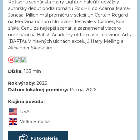
Režisér a scenárista Harry Lighton nakrútil odvážny
autorský debut podľa románu Box Hill od Adama Marsa-
Jonesa. Pillion mal premiéru v sekcii Un Certain Regard
na Medzinárodnom filmovom festivale v Cannes, kde
získal Cenu za najlepší scenár, a zaznamenal viacero
nominácií na British Academy of Film and Television Arts
(BAFTA). V hlavných úlohách excelujú Harry Melling a
Alexander Skarsgård.
Dĺžka:
103 min
Rok výroby:
2025
Dátum lokálnej premiéry:
14. máj 2026
Krajina pôvodu:
USA
Veľká Británia
Fotogaléria