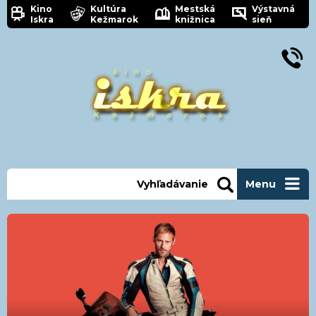
Kino
Kultúra
Mestská
Výstavná
Iskra
Kežmarok
knižnica
sieň
Vyhľadávanie
Menu