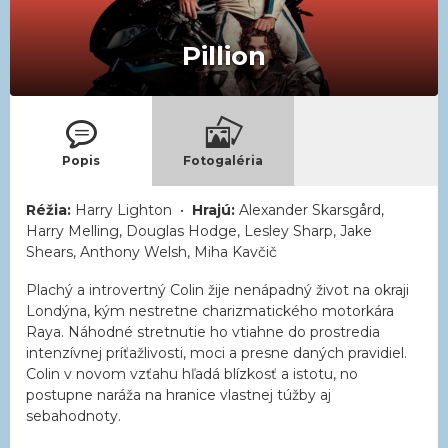
Pillion
Popis
Fotogaléria
Réžia:
Harry Lighton •
Hrajú:
Alexander Skarsgård,
Harry Melling, Douglas Hodge, Lesley Sharp, Jake
Shears, Anthony Welsh, Miha Kavčič
Plachý a introvertný Colin žije nenápadný život na okraji
Londýna, kým nestretne charizmatického motorkára
Raya. Náhodné stretnutie ho vtiahne do prostredia
intenzívnej príťažlivosti, moci a presne daných pravidiel.
Colin v novom vzťahu hľadá blízkosť a istotu, no
postupne naráža na hranice vlastnej túžby aj
sebahodnoty.