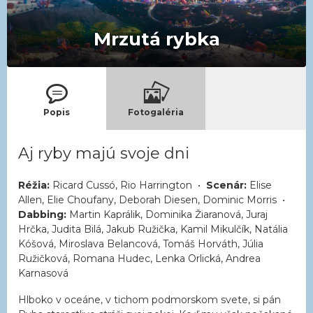
Mrzutá rybka
Popis
Fotogaléria
Aj ryby majú svoje dni
Réžia:
Ricard Cussó, Rio Harrington •
Scenár:
Elise
Allen, Elie Choufany, Deborah Diesen, Dominic Morris •
Dabbing:
Martin Kaprálik, Dominika Žiaranová, Juraj
Hrčka, Judita Bilá, Jakub Ružička, Kamil Mikulčík, Natália
Kóšová, Miroslava Belancová, Tomáš Horváth, Júlia
Ružičková, Romana Hudec, Lenka Orlická, Andrea
Karnasová
Hlboko v oceáne, v tichom podmorskom svete, si pán