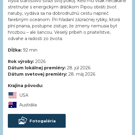
Ryba starostlivo stráži svoj pokoj. Keď mu však nečakané
stretnutie s energickým dráčikom Pipou obráti život
naruby, vydáva sa na dobrodružnú cestu naprieč
farebným oceánom. Pri hľadaní zázračnej rybky, ktorá
plní priania, postupne zisťuje, že zmeny nemusia byť
hrozbou – ale šancou. Veselý príbeh o priateľstve,
odvahe a radosti zo života.
Dĺžka:
92 min
Rok výroby:
2026
Dátum lokálnej premiéry:
28. júl 2026
Dátum svetovej premiéry:
28. máj 2026
Krajina pôvodu:
USA
Austrália
Fotogaléria