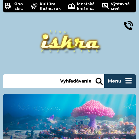
Kino
Kultúra
Mestská
Výstavná
Iskra
Kežmarok
knižnica
sieň
Vyhľadávanie
Menu