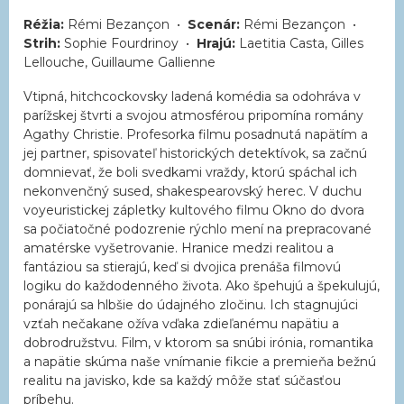
Réžia:
Rémi Bezançon •
Scenár:
Rémi Bezançon •
Strih:
Sophie Fourdrinoy •
Hrajú:
Laetitia Casta, Gilles
Lellouche, Guillaume Gallienne
Vtipná, hitchcockovsky ladená komédia sa odohráva v
parížskej štvrti a svojou atmosférou pripomína romány
Agathy Christie. Profesorka filmu posadnutá napätím a
jej partner, spisovateľ historických detektívok, sa začnú
domnievať, že boli svedkami vraždy, ktorú spáchal ich
nekonvenčný sused, shakespearovský herec. V duchu
voyeuristickej zápletky kultového filmu Okno do dvora
sa počiatočné podozrenie rýchlo mení na prepracované
amatérske vyšetrovanie. Hranice medzi realitou a
fantáziou sa stierajú, keď si dvojica prenáša filmovú
logiku do každodenného života. Ako špehujú a špekulujú,
ponárajú sa hlbšie do údajného zločinu. Ich stagnujúci
vzťah nečakane ožíva vďaka zdieľanému napätiu a
dobrodružstvu. Film, v ktorom sa snúbi irónia, romantika
a napätie skúma naše vnímanie fikcie a premieňa bežnú
realitu na javisko, kde sa každý môže stať súčasťou
príbehu.