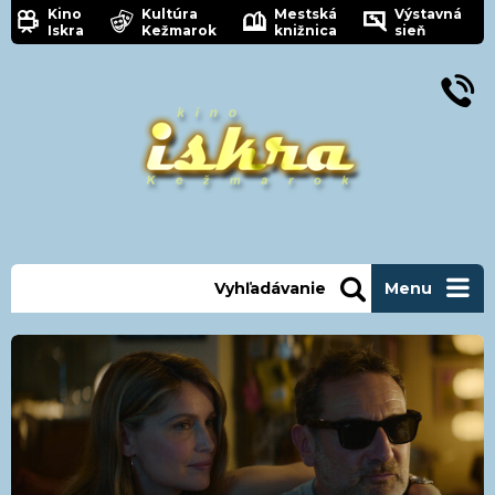
Kino
Kultúra
Mestská
Výstavná
Iskra
Kežmarok
knižnica
sieň
Vyhľadávanie
Menu