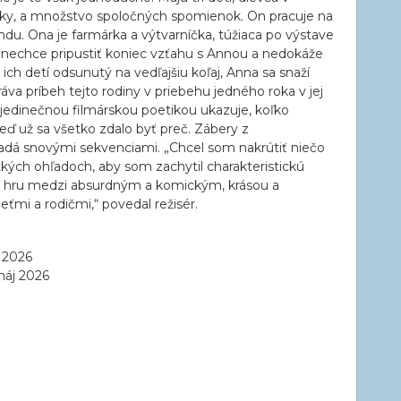
čky, a množstvo spoločných spomienok. On pracuje na
ndu. Ona je farmárka a výtvarníčka, túžiaca po výstave
ále nechce pripustiť koniec vzťahu s Annou a nedokáže
 ich detí odsunutý na vedľajšiu koľaj, Anna sa snaží
práva príbeh tejto rodiny v priebehu jedného roka v jej
 jedinečnou filmárskou poetikou ukazuje, koľko
eď už sa všetko zdalo byť preč. Zábery z
adá snovými sekvenciami. „Chcel som nakrútiť niečo
kých ohľadoch, aby som zachytil charakteristickú
nú hru medzi absurdným a komickým, krásou a
eťmi a rodičmi,“ povedal režisér.
n 2026
máj 2026