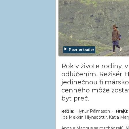
Pozrieť trailer
Rok v živote rodiny, 
odlúčením. Režisér 
jedinečnou filmársko
cenného môže zostať z
byť preč.
Réžia:
Hlynur Pálmason •
Hrajú:
Ída Mekkín Hlynsdóttir, Katla Mar
Anna a Magnus sa rozchádzajú. Nie