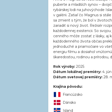
puberte a mladších synov – dvoji
rybárskej lodi na juhovýchode Isla
v galérii. Zatiaľ čo Magnus si st
sa zmieriť s tým, že bol v životoch
zariadiť si nový život. Režisér roz
každodennej existencii. So svojou
cenného môže zostať z lásky, aj k
každodenného života občas prekl
jednoduché a priamočiare vo všet
energiu filmu a dosiahol vnútor
škaredosťou, rodinou a prírodou, d
Rok výroby:
2025
Dátum lokálnej premiéry:
4. jú
Dátum svetovej premiéry:
28. 
Krajina pôvodu:
Francúzsko
Dánsko
Island