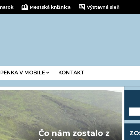
žmarok
Mestská knižnica
Výstavná sieň
kinois
PENKA V MOBILE
KONTAKT
---
Čo nám zostalo z
ZO