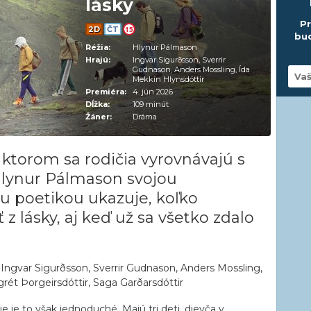
lásky
Pr
2D
ČT
15
bud
Réžia:
Hlynur Pálmason
Hrajú:
Ingvar Sigurðsson, Sverrir
Gudnason, Anders Mossling, Ída
Mekkín Hlynsdóttir
Premiéra:
4. jún 2026
Dĺžka:
109 minút
Žáner:
Dráma
v ktorom sa rodičia vyrovnávajú s
Hlynur Pálmason svojou
u poetikou ukazuje, koľko
 lásky, aj keď už sa všetko zdalo
Ingvar Sigurðsson, Sverrir Gudnason, Anders Mossling,
grét Þorgeirsdóttir, Saga Garðarsdóttir
 je to však jednoduché. Majú tri deti, dievča v