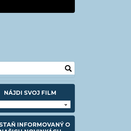
kra@kezmarok.sk
0948 905483
NÁJDI SVOJ FILM
STAŇ INFORMOVANÝ O