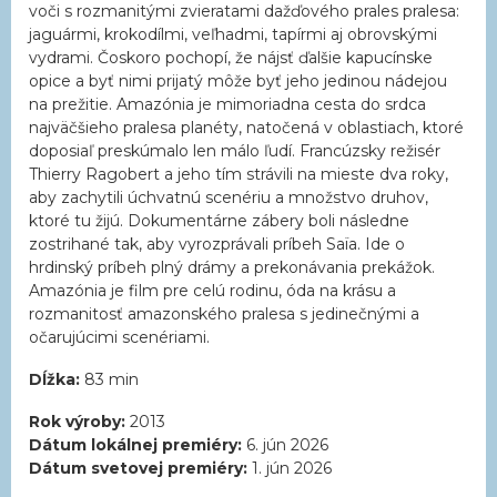
voči s rozmanitými zvieratami dažďového prales pralesa:
jaguármi, krokodílmi, veľhadmi, tapírmi aj obrovskými
vydrami. Čoskoro pochopí, že nájsť ďalšie kapucínske
opice a byť nimi prijatý môže byť jeho jedinou nádejou
na prežitie. Amazónia je mimoriadna cesta do srdca
najväčšieho pralesa planéty, natočená v oblastiach, ktoré
doposiaľ preskúmalo len málo ľudí. Francúzsky režisér
Thierry Ragobert a jeho tím strávili na mieste dva roky,
aby zachytili úchvatnú scenériu a množstvo druhov,
ktoré tu žijú. Dokumentárne zábery boli následne
zostrihané tak, aby vyrozprávali príbeh Saïa. Ide o
hrdinský príbeh plný drámy a prekonávania prekážok.
Amazónia je film pre celú rodinu, óda na krásu a
rozmanitosť amazonského pralesa s jedinečnými a
očarujúcimi scenériami.
Dĺžka:
83 min
Rok výroby:
2013
Dátum lokálnej premiéry:
6. jún 2026
Dátum svetovej premiéry:
1. jún 2026