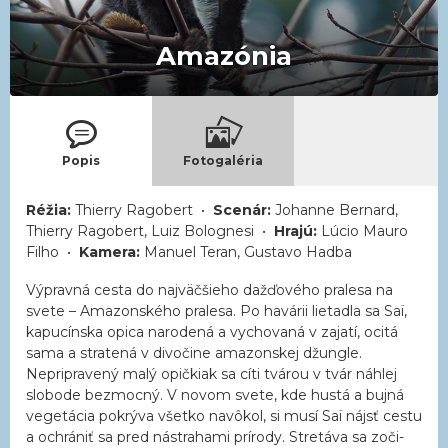
Amazónia
Popis
Fotogaléria
Réžia:
Thierry Ragobert •
Scenár:
Johanne Bernard,
Thierry Ragobert, Luiz Bolognesi •
Hrajú:
Lúcio Mauro
Filho •
Kamera:
Manuel Teran, Gustavo Hadba
Výpravná cesta do najväčšieho dažďového pralesa na
svete – Amazonského pralesa. Po havárii lietadla sa Saï,
kapucínska opica narodená a vychovaná v zajatí, ocitá
sama a stratená v divočine amazonskej džungle.
Nepripravený malý opičkiak sa cíti tvárou v tvár náhlej
slobode bezmocný. V novom svete, kde hustá a bujná
vegetácia pokrýva všetko navôkol, si musí Saï nájsť cestu
a ochrániť sa pred nástrahami prírody. Stretáva sa zoči-