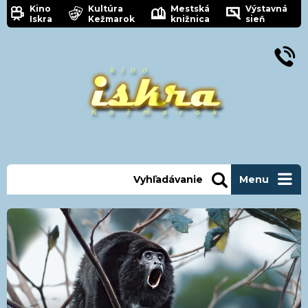
Kino
Kultúra
Mestská
Výstavná
Iskra
Kežmarok
knižnica
sieň
Vyhľadávanie
Menu