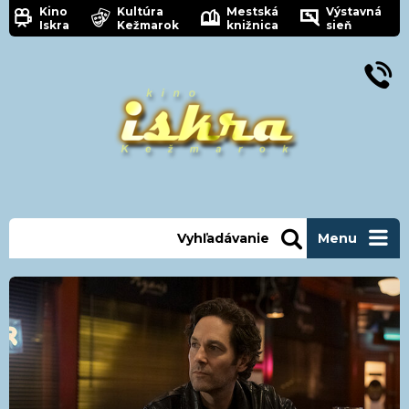
Kino
Kultúra
Mestská
Výstavná
Iskra
Kežmarok
knižnica
sieň
Vyhľadávanie
Menu