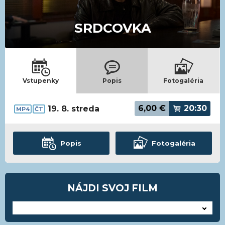
SRDCOVKA
Vstupenky
Popis
Fotogaléria
6,00
€
20:30
19. 8. streda
MP4
ČT
Popis
Fotogaléria
NÁJDI SVOJ FILM
---