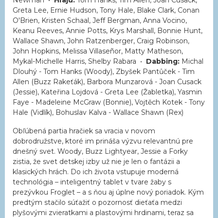
Greta Lee, Ernie Hudson, Tony Hale, Blake Clark, Conan
O'Brien, Kristen Schaal, Jeff Bergman, Anna Vocino,
Keanu Reeves, Annie Potts, Krys Marshall, Bonnie Hunt,
Wallace Shawn, John Ratzenberger, Craig Robinson,
John Hopkins, Melissa Villaseñor, Matty Matheson,
Mykal-Michelle Harris, Shelby Rabara •
Dabbing:
Michal
Dlouhý - Tom Hanks (Woody), Zbyšek Pantůček - Tim
Allen (Buzz Rakeťák), Barbora Munzarová - Joan Cusack
(Jessie), Kateřina Lojdová - Greta Lee (Žabletka), Yasmin
Faye - Madeleine McGraw (Bonnie), Vojtěch Kotek - Tony
Hale (Vidlík), Bohuslav Kalva - Wallace Shawn (Rex)
Obľúbená partia hračiek sa vracia v novom
dobrodružstve, ktoré im prináša výzvu relevantnú pre
dnešný svet. Woody, Buzz Lightyear, Jessie a Forky
zistia, že svet detskej izby už nie je len o fantázii a
klasických hrách. Do ich života vstupuje moderná
technológia – inteligentný tablet v tvare žaby s
prezývkou Froglet – a s ňou aj úplne nový poriadok. Kým
predtým stačilo súťažiť o pozornosť dieťaťa medzi
plyšovými zvieratkami a plastovými hrdinami, teraz sa