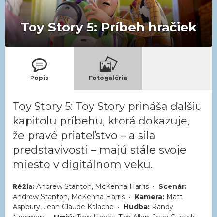
Toy Story 5: Príbeh hračiek
Popis
Fotogaléria
Toy Story 5: Toy Story prináša ďalšiu
kapitolu príbehu, ktorá dokazuje,
že pravé priateľstvo – a sila
predstavivosti – majú stále svoje
miesto v digitálnom veku.
Réžia:
Andrew Stanton, McKenna Harris •
Scenár:
Andrew Stanton, McKenna Harris •
Kamera:
Matt
Aspbury, Jean-Claude Kalache •
Hudba:
Randy
Newman •
Hrajú:
Tom Hanks, Tim Allen, Joan Cusack,