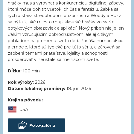
hračky musia vyrovnať s konkurenciou digitálnej zábavy,
ktorá môže pohltit všetok ich čas a fantáziu. Žabka sa
rýchlo stáva stredobodom pozornosti a Woody a Buzz
sa pýtajú, aké miesto majú klasické hračky vo svete
dotykových obrazoviek a aplikácií. Nový príbeh nie je len
ďalším vzrušujúcim dobrodružstvom, ale aj citlivým
pohľadom na premenu sveta detí. Prináša humor, akciu
a emócie, ktoré sú typické pre túto sériu, a zároveň sa
zaoberá témami priateľstva, lojality a schopnosti
prosperovať v neustále sa meniacom svete.
Dĺžka:
100 min
Rok výroby:
2026
Dátum lokálnej premiéry:
18. jún 2026
Krajina pôvodu:
USA
Fotogaléria