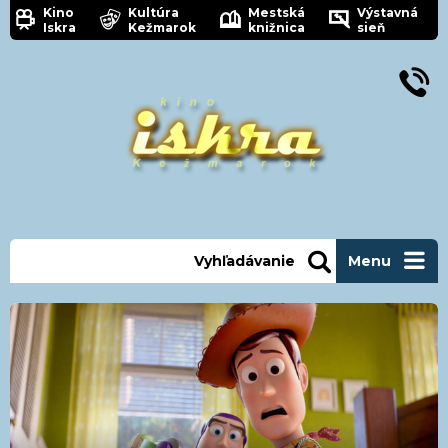
Kino
Kultúra
Mestská
Výstavná
Iskra
Kežmarok
knižnica
sieň
Vyhľadávanie
Menu