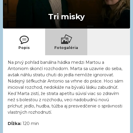
Tri misky
Popis
Fotogaléria
Na prvý pohľad banálna hádka medzi Martou a
Antoniom skončí rozchodom. Marta sa uzavrie do seba,
avšak náhlu stratu chuti do jedla nemôže ignorovať.
Nádejný šéfkuchár Antonio sa vrhne do práce. Hoci sám
inicioval rozchod, nedokáže na bývalú lásku zabudnúť.
Keď Marta zistí, že strata apetítu súvisí viac so zdravím
než s bolesťou z rozchodu, veci nadobudnú novú
príchuť: jedlo, hudba, túžba aj presvedčenie o správnosti
vlastných rozhodnutí.
Dĺžka:
120 min