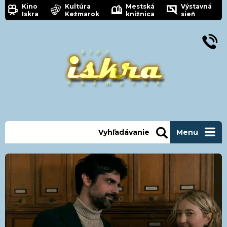
Kino
Kultúra
Mestská
Výstavná
Iskra
Kežmarok
knižnica
sieň
Vyhľadávanie
Menu