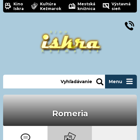
Kino
Kultúra
Mestská
Výstavná
Iskra
Kežmarok
knižnica
sieň
Vyhľadávanie
Menu
Romeria