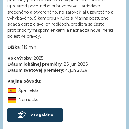
potrebný podpis k žiadosti o štipendium. Ocitá sa
uprostred početného príbuzenstva – striedavo
srdečného a otvoreného, no zároveň aj uzavretého a
vyhýbavého. S kamerou v ruke si Marina postupne
skladá obraz o svojich rodičoch, prediera sa často
protichodnými spomienkami a nachádza nové, neraz
bolestivé pravdy.
Dĺžka:
115 min
Rok výroby:
2025
Dátum lokálnej premiéry:
26. jún 2026
Dátum svetovej premiéry:
4. jún 2026
Krajina pôvodu:
Španielsko
Nemecko
Fotogaléria