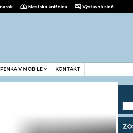
žmarok
Mestská knižnica
Výstavná sieň
kinois
PENKA V MOBILE
KONTAKT
---
ZO