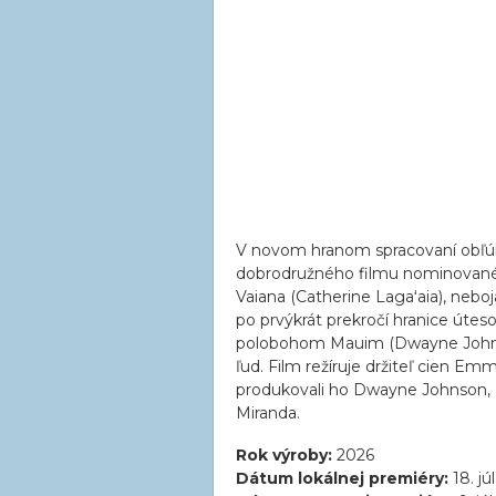
V novom hranom spracovaní obľ
dobrodružného filmu nominované
Vaiana (Catherine Lagaʻaia), nebo
po prvýkrát prekročí hranice úte
polobohom Mauim (Dwayne Johnson
ľud. Film režíruje držiteľ cien E
produkovali ho Dwayne Johnson, B
Miranda.
Rok výroby:
2026
Dátum lokálnej premiéry:
18. jú