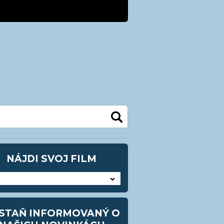
kra@kezmarok.sk
0948 905483
NÁJDI SVOJ FILM
STAŇ INFORMOVANÝ O