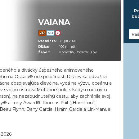
Pr
bud
VAIANA
2D
SD
7
Premiéra:
18. júl 2026
Dĺžka:
100 minút
Žáner:
Komédia, Dobrodružný
úbeného a divácky úspešného animovaného
ho na Oscara® od spoločnosti Disney sa odvážna
jácna dospievajúca dievčina, vydá na výzvu oceánu a
sov svojho ostrova Motunui spolu s kedysi mocným
), na nezabudnuteľnú cestu, aby zachránila svoj
mmy® a Tony Award® Thomas Kail („Hamilton“);
eau Flynn, Dany Garcia, Hiram Garcia a Lin-Manuel
l 2026