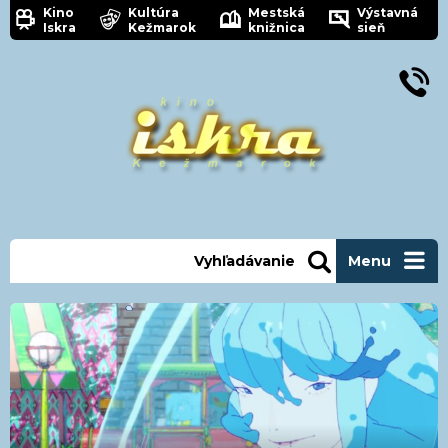
Kino
Kultúra
Mestská
Výstavná
Iskra
Kežmarok
knižnica
sieň
Vyhľadávanie
Menu