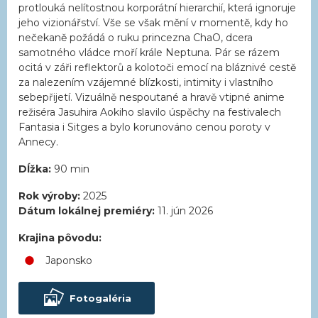
protlouká nelítostnou korporátní hierarchií, která ignoruje
jeho vizionářství. Vše se však mění v momentě, kdy ho
nečekaně požádá o ruku princezna ChaO, dcera
samotného vládce moří krále Neptuna. Pár se rázem
ocitá v záři reflektorů a kolotoči emocí na bláznivé cestě
za nalezením vzájemné blízkosti, intimity i vlastního
sebepřijetí. Vizuálně nespoutané a hravě vtipné anime
režiséra Jasuhira Aokiho slavilo úspěchy na festivalech
Fantasia i Sitges a bylo korunováno cenou poroty v
Annecy.
Dĺžka:
90 min
Rok výroby:
2025
Dátum lokálnej premiéry:
11. jún 2026
Krajina pôvodu:
Japonsko
Fotogaléria