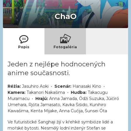
ChaO
Popis
Fotogaléria
Jeden z nejlépe hodnocených
anime současnosti.
Réžia:
Jasuhiro Aoki •
Scenár:
Hanasaki Kino •
Kamera:
Takanori Nakašima •
Hudba:
Takacugu
Muramacu •
Hrajú:
Anna Jamada, Ódži Suzuka, Júičiró
Umehara, Rjóta Jamasato, Kavka Šišido, Kunihiro
Kawašima, Kenta Mijake, Anna Cučija, Šunsei Óta
Ve futuristické Šanghaji žijí v křehké symbióze lidé a
mořské bytosti. Nesmělý lodní inženýr Stefan se